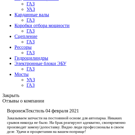
ГАЗ
УАЗ
Карданные валы
ГАЗ
Коробки отбора мощности
ГАЗ
Сцепление
ГАЗ
Рессоры
ГАЗ
Гидроцилиндры
Электронные блоки ЭБУ
ГАЗ
Мосты
УАЗ
ГАЗ
Закрыть
Отзывы о компании
ВоронежТекстиль
04 февраля 2021
Заказываем запчасти на постоянной основе для автопарка. Никаких
срывов никогда не было. На брак реагируют адекватно, своевременно
производят замену/допоставку. Видно люди профессионалы в своем
деле. Удачи и процветания на вашем поприще!