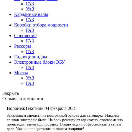
ГАЗ
УАЗ
Карданные валы
ГАЗ
Коробки отбора мощности
ГАЗ
Сцепление
ГАЗ
Рессоры
ГАЗ
Гидроцилиндры
Электронные блоки ЭБУ
ГАЗ
Мосты
УАЗ
ГАЗ
Закрыть
Отзывы о компании
ВоронежТекстиль
04 февраля 2021
Заказываем запчасти на постоянной основе для автопарка. Никаких
срывов никогда не было. На брак реагируют адекватно, своевременно
производят замену/допоставку. Видно люди профессионалы в своем
деле. Удачи и процветания на вашем поприще!