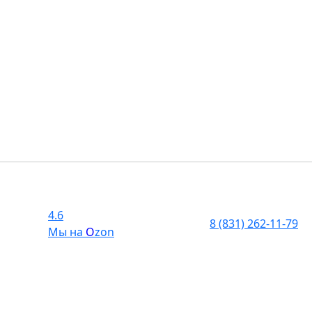
4.6
8 (831) 262-11-79
Мы на
O
zon