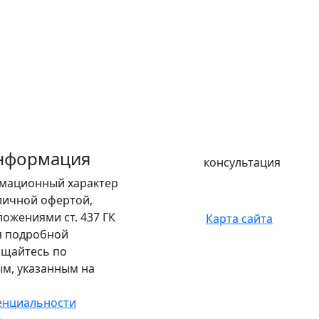
нформация
консультация
рмационный характер
бличной офертой,
ожениями ст. 437 ГК
Карта сайта
я подробной
щайтесь по
м, указанным на
енциальности