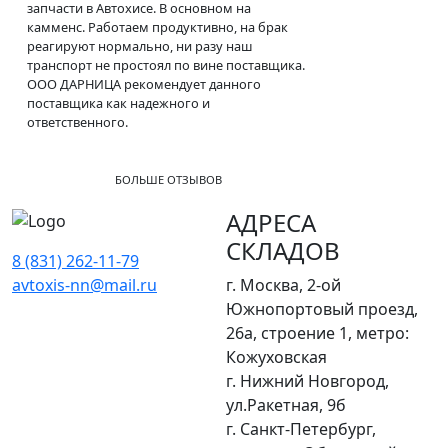
запчасти в Автохисе. В основном на
камменс. Работаем продуктивно, на брак
реагируют нормально, ни разу наш
транспорт не простоял по вине поставщика.
ООО ДАРНИЦА рекомендует данного
поставщика как надежного и
ответственного.
БОЛЬШЕ ОТЗЫВОВ
АДРЕСА
СКЛАДОВ
8 (831) 262-11-79
avtoxis-nn@mail.ru
г. Москва, 2-ой
Южнопортовый проезд,
26а, строение 1, метро:
Кожуховская
г. Нижний Новгород,
ул.Ракетная, 9б
г. Санкт-Петербург,