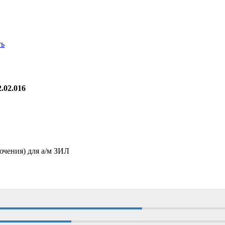
ть
.02.016
чения) для а/м ЗИЛ