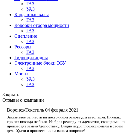
ГАЗ
УАЗ
Карданные валы
ГАЗ
Коробки отбора мощности
ГАЗ
Сцепление
ГАЗ
Рессоры
ГАЗ
Гидроцилиндры
Электронные блоки ЭБУ
ГАЗ
Мосты
УАЗ
ГАЗ
Закрыть
Отзывы о компании
ВоронежТекстиль
04 февраля 2021
Заказываем запчасти на постоянной основе для автопарка. Никаких
срывов никогда не было. На брак реагируют адекватно, своевременно
производят замену/допоставку. Видно люди профессионалы в своем
деле. Удачи и процветания на вашем поприще!