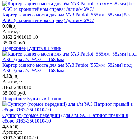
Картер заднего моста для а/м УАЗ Patriot [555мм+582мм] без
АБС (с кронштейном справа) /для а/м УАЗ/
0,00
(0)
Артикул:
3162-2401010-10
35 000
руб.
Подробнее
Купить в 1 клик
Картер заднего моста для а/м УАЗ Patriot [555мм+582мм] под
АБС /для а/м УАЗ/ L=1680мм
4,32
(19)
Артикул:
3163-2401010
35 000
руб.
Подробнее
Купить в 1 клик
Суппорт (тормоз передний) для а/м УАЗ Патриот правый в
сборе 3163-3501010-10
4,31
(16)
Артикул:
3163-3501010-10