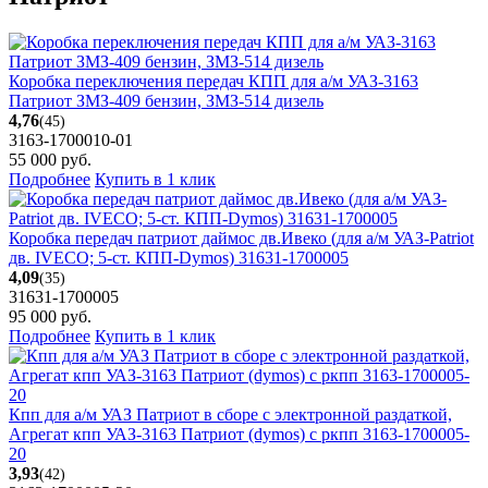
Коробка переключения передач КПП для а/м УАЗ-3163
Патриот ЗМЗ-409 бензин, ЗМЗ-514 дизель
4,76
(45)
3163-1700010-01
55 000
руб.
Подробнее
Купить в 1 клик
Коробка передач патриот даймос дв.Ивеко (для а/м УАЗ-Patriot
дв. IVECO; 5-ст. КПП-Dymos) 31631-1700005
4,09
(35)
31631-1700005
95 000
руб.
Подробнее
Купить в 1 клик
Кпп для а/м УАЗ Патриот в сборе с электронной раздаткой,
Агрегат кпп УАЗ-3163 Патриот (dymos) с ркпп 3163-1700005-
20
3,93
(42)