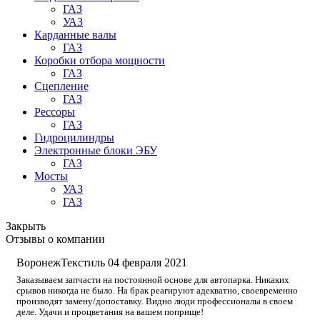
ГАЗ
УАЗ
Карданные валы
ГАЗ
Коробки отбора мощности
ГАЗ
Сцепление
ГАЗ
Рессоры
ГАЗ
Гидроцилиндры
Электронные блоки ЭБУ
ГАЗ
Мосты
УАЗ
ГАЗ
Закрыть
Отзывы о компании
ВоронежТекстиль
04 февраля 2021
Заказываем запчасти на постоянной основе для автопарка. Никаких
срывов никогда не было. На брак реагируют адекватно, своевременно
производят замену/допоставку. Видно люди профессионалы в своем
деле. Удачи и процветания на вашем поприще!