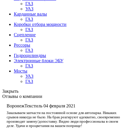
ГАЗ
УАЗ
Карданные валы
ГАЗ
Коробки отбора мощности
ГАЗ
Сцепление
ГАЗ
Рессоры
ГАЗ
Гидроцилиндры
Электронные блоки ЭБУ
ГАЗ
Мосты
УАЗ
ГАЗ
Закрыть
Отзывы о компании
ВоронежТекстиль
04 февраля 2021
Заказываем запчасти на постоянной основе для автопарка. Никаких
срывов никогда не было. На брак реагируют адекватно, своевременно
производят замену/допоставку. Видно люди профессионалы в своем
деле. Удачи и процветания на вашем поприще!