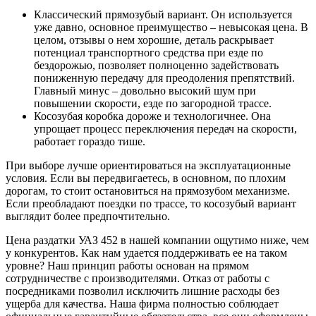
Классический прямозубый вариант. Он используется
уже давно, основное преимущество – невысокая цена. В
целом, отзывы о нем хорошие, деталь раскрывает
потенциал транспортного средства при езде по
бездорожью, позволяет полноценно задействовать
пониженную передачу для преодоления препятствий.
Главный минус – довольно высокий шум при
повышении скорости, езде по загородной трассе.
Косозубая коробка дороже и технологичнее. Она
упрощает процесс переключения передач на скорости,
работает гораздо тише.
При выборе лучше ориентироваться на эксплуатационные
условия. Если вы передвигаетесь, в основном, по плохим
дорогам, то стоит остановиться на прямозубом механизме.
Если преобладают поездки по трассе, то косозубый вариант
выглядит более предпочтительно.
Цена раздатки УАЗ 452 в нашей компании ощутимо ниже, чем
у конкурентов. Как нам удается поддерживать ее на таком
уровне? Наш принцип работы основан на прямом
сотрудничестве с производителями. Отказ от работы с
посредниками позволил исключить лишние расходы без
ущерба для качества. Наша фирма полностью соблюдает