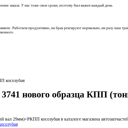
ние заказа. У нас тоже свои сроки, поэтому был важен каждый день.
амменс. Работаем продуктивно, на брак реагируют нормально, ни разу наш тра
венного.
ПП косозубая
9, 3741 нового образца КПП (
кий вал 29мм)+РКПП косозубая в каталоге магазина автозапчаст