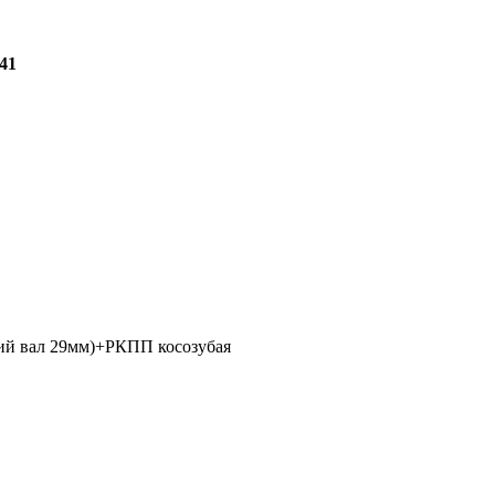
-41
нкий вал 29мм)+РКПП косозубая