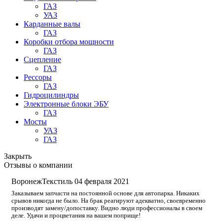
ГАЗ
УАЗ
Карданные валы
ГАЗ
Коробки отбора мощности
ГАЗ
Сцепление
ГАЗ
Рессоры
ГАЗ
Гидроцилиндры
Электронные блоки ЭБУ
ГАЗ
Мосты
УАЗ
ГАЗ
Закрыть
Отзывы о компании
ВоронежТекстиль
04 февраля 2021
Заказываем запчасти на постоянной основе для автопарка. Никаких
срывов никогда не было. На брак реагируют адекватно, своевременно
производят замену/допоставку. Видно люди профессионалы в своем
деле. Удачи и процветания на вашем поприще!