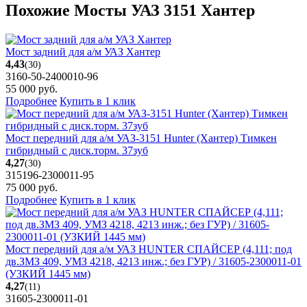
Похожие Мосты УАЗ 3151 Хантер
Мост задний для а/м УАЗ Хантер
4,43
(30)
3160-50-2400010-96
55 000
руб.
Подробнее
Купить в 1 клик
Мост передний для а/м УАЗ-3151 Hunter (Хантер) Тимкен
гибридный с диск.торм. 37зуб
4,27
(30)
315196-2300011-95
75 000
руб.
Подробнее
Купить в 1 клик
Мост передний для а/м УАЗ HUNTER СПАЙСЕР (4,111; под
дв.ЗМЗ 409, УМЗ 4218, 4213 инж.; без ГУР) / 31605-2300011-01
(УЗКИЙ 1445 мм)
4,27
(11)
31605-2300011-01