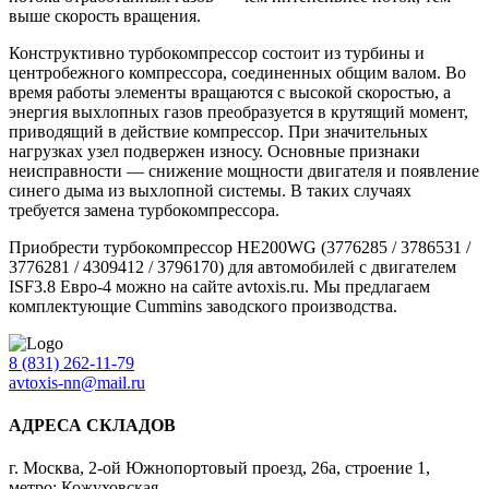
выше скорость вращения.
Конструктивно турбокомпрессор состоит из турбины и
центробежного компрессора, соединенных общим валом. Во
время работы элементы вращаются с высокой скоростью, а
энергия выхлопных газов преобразуется в крутящий момент,
приводящий в действие компрессор. При значительных
нагрузках узел подвержен износу. Основные признаки
неисправности — снижение мощности двигателя и появление
синего дыма из выхлопной системы. В таких случаях
требуется замена турбокомпрессора.
Приобрести турбокомпрессор HE200WG (3776285 / 3786531 /
3776281 / 4309412 / 3796170) для автомобилей с двигателем
ISF3.8 Евро-4 можно на сайте avtoxis.ru. Мы предлагаем
комплектующие Cummins заводского производства.
8 (831) 262-11-79
avtoxis-nn@mail.ru
АДРЕСА СКЛАДОВ
г. Москва, 2-ой Южнопортовый проезд, 26а, строение 1,
метро: Кожуховская