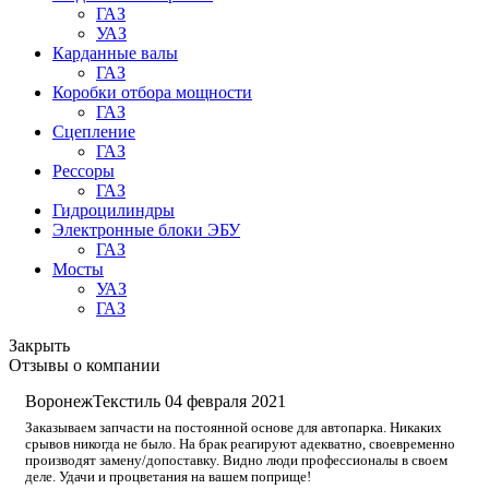
ГАЗ
УАЗ
Карданные валы
ГАЗ
Коробки отбора мощности
ГАЗ
Сцепление
ГАЗ
Рессоры
ГАЗ
Гидроцилиндры
Электронные блоки ЭБУ
ГАЗ
Мосты
УАЗ
ГАЗ
Закрыть
Отзывы о компании
ВоронежТекстиль
04 февраля 2021
Заказываем запчасти на постоянной основе для автопарка. Никаких
срывов никогда не было. На брак реагируют адекватно, своевременно
производят замену/допоставку. Видно люди профессионалы в своем
деле. Удачи и процветания на вашем поприще!