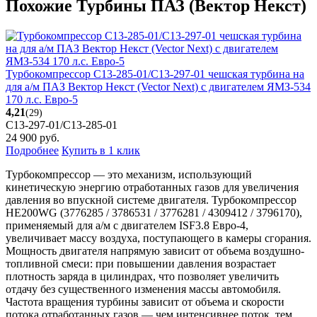
Похожие Турбины ПАЗ (Вектор Некст)
Турбокомпрессор С13-285-01/С13-297-01 чешская турбина на
для а/м ПАЗ Вектор Некст (Vector Next) с двигателем ЯМЗ-534
170 л.с. Евро-5
4,21
(29)
C13-297-01/C13-285-01
24 900
руб.
Подробнее
Купить в 1 клик
Турбокомпрессор — это механизм, использующий
кинетическую энергию отработанных газов для увеличения
давления во впускной системе двигателя. Турбокомпрессор
HE200WG (3776285 / 3786531 / 3776281 / 4309412 / 3796170),
применяемый для а/м с двигателем ISF3.8 Евро-4,
увеличивает массу воздуха, поступающего в камеры сгорания.
Мощность двигателя напрямую зависит от объема воздушно-
топливной смеси: при повышении давления возрастает
плотность заряда в цилиндрах, что позволяет увеличить
отдачу без существенного изменения массы автомобиля.
Частота вращения турбины зависит от объема и скорости
потока отработанных газов — чем интенсивнее поток, тем