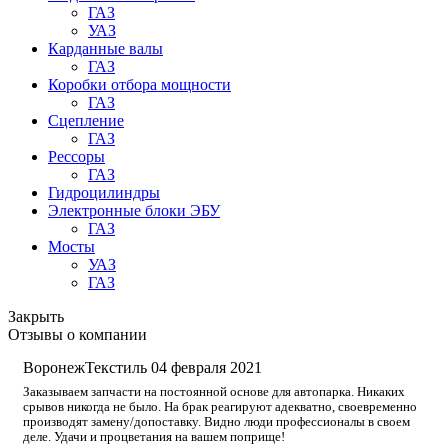
ГАЗ
УАЗ
Карданные валы
ГАЗ
Коробки отбора мощности
ГАЗ
Сцепление
ГАЗ
Рессоры
ГАЗ
Гидроцилиндры
Электронные блоки ЭБУ
ГАЗ
Мосты
УАЗ
ГАЗ
Закрыть
Отзывы о компании
ВоронежТекстиль
04 февраля 2021
Заказываем запчасти на постоянной основе для автопарка. Никаких
срывов никогда не было. На брак реагируют адекватно, своевременно
производят замену/допоставку. Видно люди профессионалы в своем
деле. Удачи и процветания на вашем поприще!