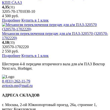
КПП СААЗ
4,35
(31)
3205-70-1701030-10
4 500
руб.
Подробнее
Купить в 1 клик
Механизм переключения передач для а/м ПАЗ-320570 (320570-
1702220)
4,18
(33)
320570-1702220
2 550
руб.
Подробнее
Купить в 1 клик
Шестерня 4-й передачи вторичного вала для а/м ПАЗ Вектор
Next н/о, Horbiger.
8 (831) 262-11-79
avtoxis-nn@mail.ru
АДРЕСА СКЛАДОВ
г. Москва, 2-ой Южнопортовый проезд, 26а, строение 1,
метро: Кожуховская