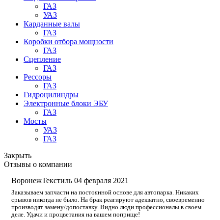
ГАЗ
УАЗ
Карданные валы
ГАЗ
Коробки отбора мощности
ГАЗ
Сцепление
ГАЗ
Рессоры
ГАЗ
Гидроцилиндры
Электронные блоки ЭБУ
ГАЗ
Мосты
УАЗ
ГАЗ
Закрыть
Отзывы о компании
ВоронежТекстиль
04 февраля 2021
Заказываем запчасти на постоянной основе для автопарка. Никаких
срывов никогда не было. На брак реагируют адекватно, своевременно
производят замену/допоставку. Видно люди профессионалы в своем
деле. Удачи и процветания на вашем поприще!