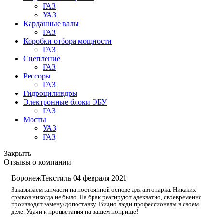
ГАЗ
УАЗ
Карданные валы
ГАЗ
Коробки отбора мощности
ГАЗ
Сцепление
ГАЗ
Рессоры
ГАЗ
Гидроцилиндры
Электронные блоки ЭБУ
ГАЗ
Мосты
УАЗ
ГАЗ
Закрыть
Отзывы о компании
ВоронежТекстиль
04 февраля 2021
Заказываем запчасти на постоянной основе для автопарка. Никаких
срывов никогда не было. На брак реагируют адекватно, своевременно
производят замену/допоставку. Видно люди профессионалы в своем
деле. Удачи и процветания на вашем поприще!