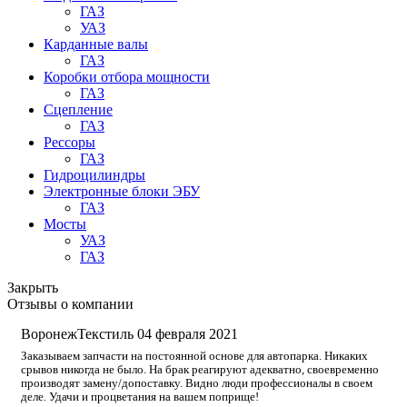
ГАЗ
УАЗ
Карданные валы
ГАЗ
Коробки отбора мощности
ГАЗ
Сцепление
ГАЗ
Рессоры
ГАЗ
Гидроцилиндры
Электронные блоки ЭБУ
ГАЗ
Мосты
УАЗ
ГАЗ
Закрыть
Отзывы о компании
ВоронежТекстиль
04 февраля 2021
Заказываем запчасти на постоянной основе для автопарка. Никаких
срывов никогда не было. На брак реагируют адекватно, своевременно
производят замену/допоставку. Видно люди профессионалы в своем
деле. Удачи и процветания на вашем поприще!