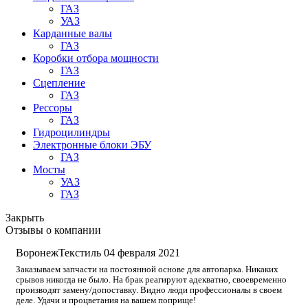
ГАЗ
УАЗ
Карданные валы
ГАЗ
Коробки отбора мощности
ГАЗ
Сцепление
ГАЗ
Рессоры
ГАЗ
Гидроцилиндры
Электронные блоки ЭБУ
ГАЗ
Мосты
УАЗ
ГАЗ
Закрыть
Отзывы о компании
ВоронежТекстиль
04 февраля 2021
Заказываем запчасти на постоянной основе для автопарка. Никаких
срывов никогда не было. На брак реагируют адекватно, своевременно
производят замену/допоставку. Видно люди профессионалы в своем
деле. Удачи и процветания на вашем поприще!