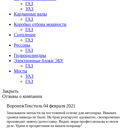
ГАЗ
УАЗ
Карданные валы
ГАЗ
Коробки отбора мощности
ГАЗ
Сцепление
ГАЗ
Рессоры
ГАЗ
Гидроцилиндры
Электронные блоки ЭБУ
ГАЗ
Мосты
УАЗ
ГАЗ
Закрыть
Отзывы о компании
ВоронежТекстиль
04 февраля 2021
Заказываем запчасти на постоянной основе для автопарка. Никаких
срывов никогда не было. На брак реагируют адекватно, своевременно
производят замену/допоставку. Видно люди профессионалы в своем
деле. Удачи и процветания на вашем поприще!