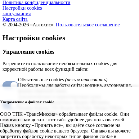
Политика конфиденциальности
Настройки cookies
консультация
Карта сайта
© 2004-2026 «Автохис».
Пользовательское соглашение
Настройки cookies
Управление cookies
Разрешите использование необязательных cookies для
корректной работы всех функций сайта:
Обязательные cookies
(нельзя отключить)
Необходимы для работы сайта: корзина, авторизация,
формы обратной связи.
Аналитические и маркетинговые куки
Уведомление о файлах cookie
Видео, карты, аналитика: Яндекс.Метрика,
Яндекс.Карты, VK Видео, RuTube, Mango Office,
JivoSite, Top.Mail.ru.
ООО ТПК «ТрансМиссия» обрабатывает файлы cookie. Они
помогают нам делать этот сайт удобнее для пользователей.
Сохранить
Нажав кнопку «Принять все», вы даёте своё согласие на
обработку файлов cookie вашего браузера. Однако вы можете
Быстрый заказ
запретить обработку некоторых типов файлов cookie в