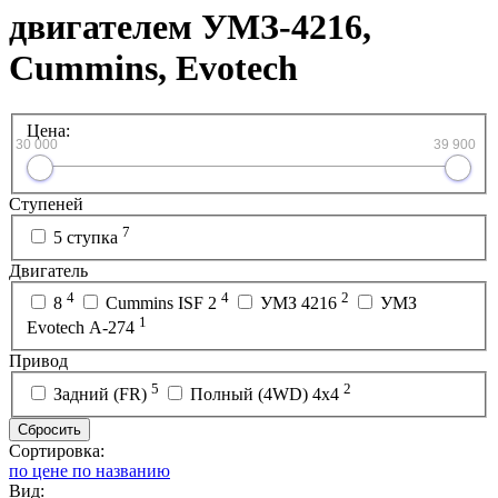
двигателем УМЗ-4216,
Cummins, Evotech
Цена:
30 000
39 900
Ступеней
7
5 ступка
Двигатель
4
4
2
8
Cummins ISF 2
УМЗ 4216
УМЗ
1
Evotech A-274
Привод
5
2
Задний (FR)
Полный (4WD) 4х4
Сбросить
Сортировка:
по цене
по названию
Вид: