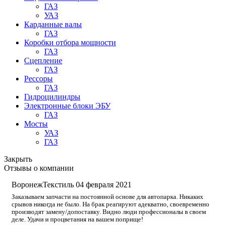
ГАЗ
УАЗ
Карданные валы
ГАЗ
Коробки отбора мощности
ГАЗ
Сцепление
ГАЗ
Рессоры
ГАЗ
Гидроцилиндры
Электронные блоки ЭБУ
ГАЗ
Мосты
УАЗ
ГАЗ
Закрыть
Отзывы о компании
ВоронежТекстиль
04 февраля 2021
Заказываем запчасти на постоянной основе для автопарка. Никаких
срывов никогда не было. На брак реагируют адекватно, своевременно
производят замену/допоставку. Видно люди профессионалы в своем
деле. Удачи и процветания на вашем поприще!