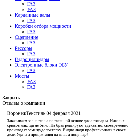
ГАЗ
УАЗ
Карданные валы
ГАЗ
Коробки отбора мощности
ГАЗ
Сцепление
ГАЗ
Рессоры
ГАЗ
Гидроцилиндры
Электронные блоки ЭБУ
ГАЗ
Мосты
УАЗ
ГАЗ
Закрыть
Отзывы о компании
ВоронежТекстиль
04 февраля 2021
Заказываем запчасти на постоянной основе для автопарка. Никаких
срывов никогда не было. На брак реагируют адекватно, своевременно
производят замену/допоставку. Видно люди профессионалы в своем
деле. Удачи и процветания на вашем поприще!