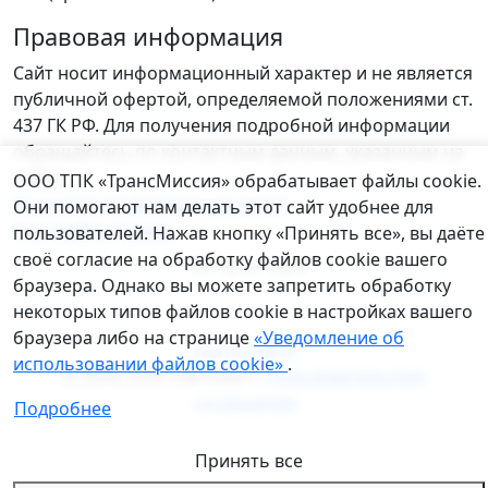
Правовая информация
Сайт носит информационный характер и не является
публичной офертой, определяемой положениями ст.
437 ГК РФ. Для получения подробной информации
обращайтесь по контактным данным, указанным на
Уведомление о файлах cookie
сайте.
ООО ТПК «ТрансМиссия» обрабатывает файлы cookie.
Политика конфиденциальности
Они помогают нам делать этот сайт удобнее для
Настройки cookies
пользователей. Нажав кнопку «Принять все», вы даёте
своё согласие на обработку файлов cookie вашего
консультация
браузера. Однако вы можете запретить обработку
некоторых типов файлов cookie в настройках вашего
браузера либо на странице
«Уведомление об
Карта сайта
использовании файлов cookie»
.
© 2004-2026 «Автохис».
Пользовательское
соглашение
Подробнее
Принять все