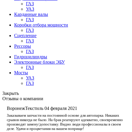
ГАЗ
УАЗ
Карданные валы
ГАЗ
Коробки отбора мощности
ГАЗ
Сцепление
ГАЗ
Рессоры
ГАЗ
Гидроцилиндры
Электронные блоки ЭБУ
ГАЗ
Мосты
УАЗ
ГАЗ
Закрыть
Отзывы о компании
ВоронежТекстиль
04 февраля 2021
Заказываем запчасти на постоянной основе для автопарка. Никаких
срывов никогда не было. На брак реагируют адекватно, своевременно
производят замену/допоставку. Видно люди профессионалы в своем
деле. Удачи и процветания на вашем поприще!