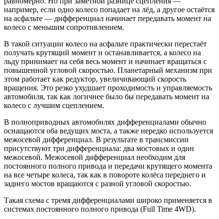
равномерно. Но при заметной разнице сцепления —
например, если одно колесо попадает на лёд, а другое остаётся
на асфальте — дифференциал начинает передавать момент на
колесо с меньшим сопротивлением.
В такой ситуации колесо на асфальте практически перестаёт
получать крутящий момент и останавливается, а колесо на
льду принимает на себя весь момент и начинает вращаться с
повышенной угловой скоростью. Планетарный механизм при
этом работает как редуктор, увеличивающий скорость
вращения. Это резко ухудшает проходимость и управляемость
автомобиля, так как логичнее было бы передавать момент на
колесо с лучшим сцеплением.
В полноприводных автомобилях дифференциалами обычно
оснащаются оба ведущих моста, а также нередко используется
межосевой дифференциал. В результате в трансмиссии
присутствуют три дифференциала: два мостовых и один
межосевой. Межосевой дифференциал необходим для
постоянного полного привода и передачи крутящего момента
на все четыре колеса, так как в повороте колёса переднего и
заднего мостов вращаются с разной угловой скоростью.
Такая схема с тремя дифференциалами широко применяется в
системах постоянного полного привода (Full Time 4WD).