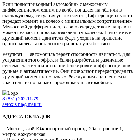
Если полноприводный автомобиль с межосевым
дифференциалом одним из колёс попадает на лёд или в
скользкую яму, ситуация усложняется. Дифференциал моста
передаст момент на колесо с минимальным сопротивлением.
Межосевой дифференциал, в свою очередь, также направит
момент на мост с проскальзывающим колесом. В итоге весь
крутящий момент двигателя будет уходить на вращение
одного колеса, а остальные три останутся без тяги.
Результат — автомобиль теряет способность двигаться. Для
устранения этого эффекта были разработаны различные
системы частичной и полной блокировки дифференциалов —
ручные и автоматические. Они позволяют перераспределять
крутящий момент в пользу колёс с лучшим сцеплением и
значительно повышают проходимость автомобиля.
8 (831) 262-11-79
avtoxis-nn@mail.ru
АДРЕСА СКЛАДОВ
г. Москва, 2-ой Южнопортовый проезд, 26а, строение 1,
метро: Кожуховская
г. Нижний Новгород, ул.Ракетная, 9б