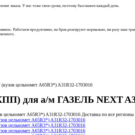
ние заказа. У нас тоже свои сроки, поэтому был важен каждый день.
амменс. Работаем продуктивно, на брак реагируют нормально, ни разу наш тра
венного.
 (кузов цельномет A65R3*) A31R32-1703016
(КПП) для а/м ГАЗЕЛЬ NEXT A
в цельномет A65R3*) A31R32-1703016 Доставка по все регионы 