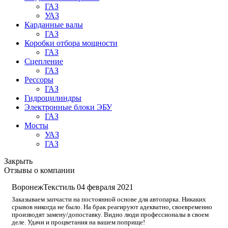
ГАЗ
УАЗ
Карданные валы
ГАЗ
Коробки отбора мощности
ГАЗ
Сцепление
ГАЗ
Рессоры
ГАЗ
Гидроцилиндры
Электронные блоки ЭБУ
ГАЗ
Мосты
УАЗ
ГАЗ
Закрыть
Отзывы о компании
ВоронежТекстиль
04 февраля 2021
Заказываем запчасти на постоянной основе для автопарка. Никаких
срывов никогда не было. На брак реагируют адекватно, своевременно
производят замену/допоставку. Видно люди профессионалы в своем
деле. Удачи и процветания на вашем поприще!