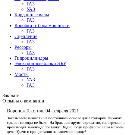
ГАЗ
УАЗ
Карданные валы
ГАЗ
Коробки отбора мощности
ГАЗ
Сцепление
ГАЗ
Рессоры
ГАЗ
Гидроцилиндры
Электронные блоки ЭБУ
ГАЗ
Мосты
УАЗ
ГАЗ
Закрыть
Отзывы о компании
ВоронежТекстиль
04 февраля 2021
Заказываем запчасти на постоянной основе для автопарка. Никаких
срывов никогда не было. На брак реагируют адекватно, своевременно
производят замену/допоставку. Видно люди профессионалы в своем
деле. Удачи и процветания на вашем поприще!