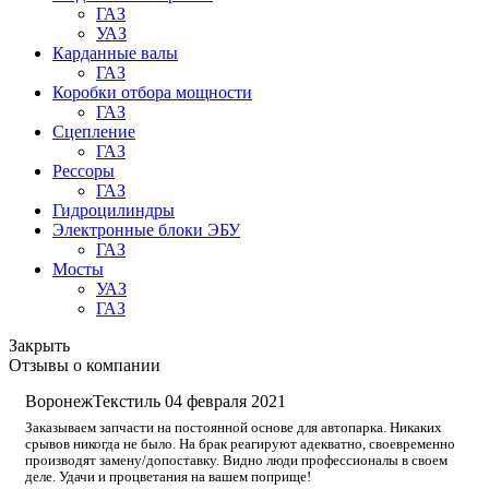
ГАЗ
УАЗ
Карданные валы
ГАЗ
Коробки отбора мощности
ГАЗ
Сцепление
ГАЗ
Рессоры
ГАЗ
Гидроцилиндры
Электронные блоки ЭБУ
ГАЗ
Мосты
УАЗ
ГАЗ
Закрыть
Отзывы о компании
ВоронежТекстиль
04 февраля 2021
Заказываем запчасти на постоянной основе для автопарка. Никаких
срывов никогда не было. На брак реагируют адекватно, своевременно
производят замену/допоставку. Видно люди профессионалы в своем
деле. Удачи и процветания на вашем поприще!