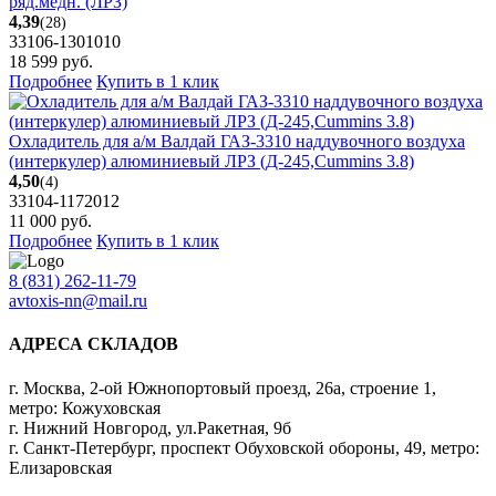
ряд.медн. (ЛРЗ)
4,39
(28)
33106-1301010
18 599
руб.
Подробнее
Купить в 1 клик
Охладитель для а/м Валдай ГАЗ-3310 наддувочного воздуха
(интеркулер) алюминиевый ЛРЗ (Д-245,Cummins 3.8)
4,50
(4)
33104-1172012
11 000
руб.
Подробнее
Купить в 1 клик
8 (831) 262-11-79
avtoxis-nn@mail.ru
АДРЕСА СКЛАДОВ
г. Москва, 2-ой Южнопортовый проезд, 26а, строение 1,
метро: Кожуховская
г. Нижний Новгород, ул.Ракетная, 9б
г. Санкт-Петербург, проспект Обуховской обороны, 49, метро:
Елизаровская