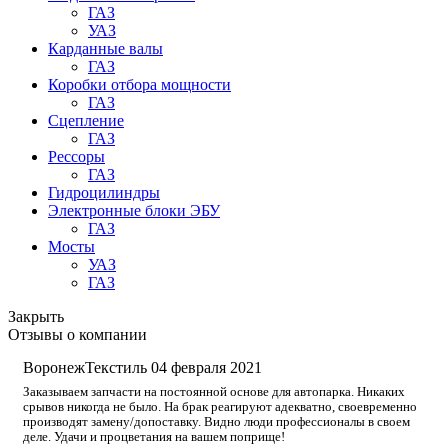
ГАЗ
УАЗ
Карданные валы
ГАЗ
Коробки отбора мощности
ГАЗ
Сцепление
ГАЗ
Рессоры
ГАЗ
Гидроцилиндры
Электронные блоки ЭБУ
ГАЗ
Мосты
УАЗ
ГАЗ
Закрыть
Отзывы о компании
ВоронежТекстиль
04 февраля 2021
Заказываем запчасти на постоянной основе для автопарка. Никаких
срывов никогда не было. На брак реагируют адекватно, своевременно
производят замену/допоставку. Видно люди профессионалы в своем
деле. Удачи и процветания на вашем поприще!