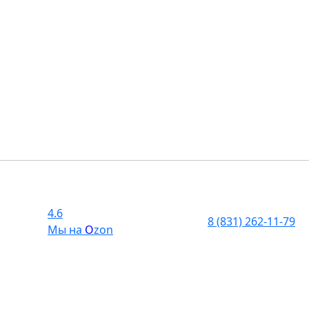
4.6
8 (831) 262-11-79
Мы на
O
zon