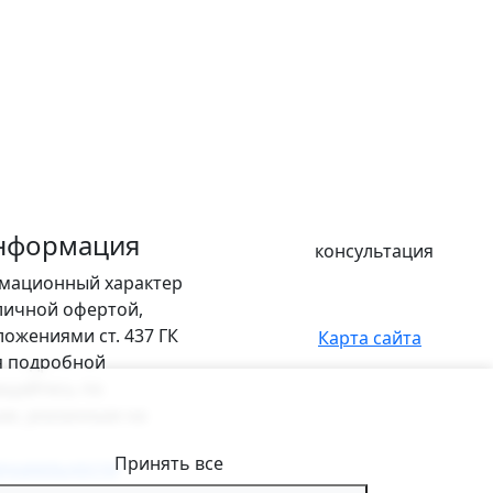
нформация
консультация
рмационный характер
бличной офертой,
ожениями ст. 437 ГК
Карта сайта
я подробной
щайтесь по
м, указанным на
Принять все
енциальности