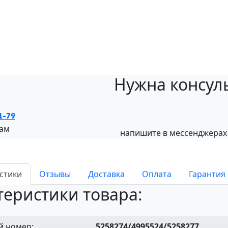
Нужна консул
1-79
нам
напишите в мессенджерах
стики
Отзывы
Доставка
Оплата
Гарантия
теристики товара:
й номер:
5258274/4995524/5258277