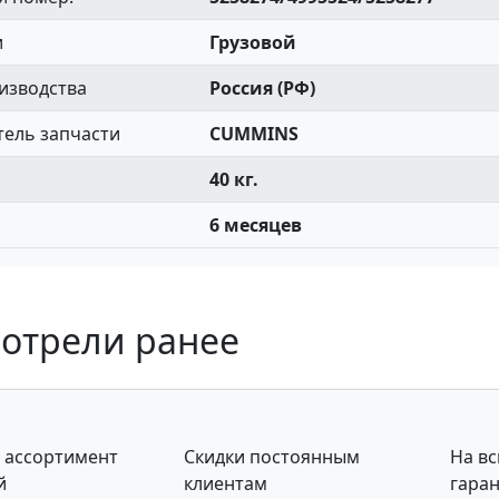
и
Грузовой
изводства
Россия (РФ)
ель запчасти
CUMMINS
40 кг.
6 месяцев
отрели ранее
 ассортимент
Скидки постоянным
На в
й
клиентам
гаран