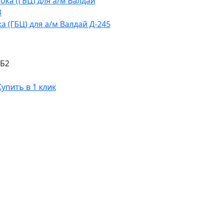
а (ГБЦ) для а/м Валдай Д-245
-Б2
Купить в 1 клик