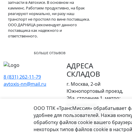
запчасти в Автохисе. В основном на
камменс. Работаем продуктивно, на брак
реагируют нормально, ни разу наш
транспорт не простоял по вине поставщика.
ООО ДАРНИЦА рекомендует данного
поставщика как надежного и
ответственного.
БОЛЬШЕ ОТЗЫВОВ
АДРЕСА
СКЛАДОВ
8 (831) 262-11-79
avtoxis-nn@mail.ru
г. Москва, 2-ой
Южнопортовый проезд,
26а, строение 1, метро:
Кожуховская
Уведомление о файлах cookie
ООО ТПК «ТрансМиссия» обрабатывает фай
г. Нижний Новгород,
удобнее для пользователей. Нажав кнопку
ул.Ракетная, 9б
обработку файлов cookie вашего браузер
г. Санкт-Петербург,
некоторых типов файлов cookie в настро