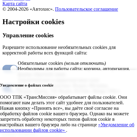
Карта сайта
© 2004-2026 «Автохис».
Пользовательское соглашение
Настройки cookies
Управление cookies
Разрешите использование необязательных cookies для
корректной работы всех функций сайта:
Обязательные cookies
(нельзя отключить)
Необходимы для работы сайта: корзина, авторизация,
формы обратной связи.
Аналитические и маркетинговые куки
Уведомление о файлах cookie
Видео, карты, аналитика: Яндекс.Метрика,
Яндекс.Карты, VK Видео, RuTube, Mango Office,
JivoSite, Top.Mail.ru.
ООО ТПК «ТрансМиссия» обрабатывает файлы cookie. Они
помогают нам делать этот сайт удобнее для пользователей.
Сохранить
Нажав кнопку «Принять все», вы даёте своё согласие на
обработку файлов cookie вашего браузера. Однако вы можете
Быстрый заказ
запретить обработку некоторых типов файлов cookie в
настройках вашего браузера либо на странице
«Уведомление об
использовании файлов cookie»
.