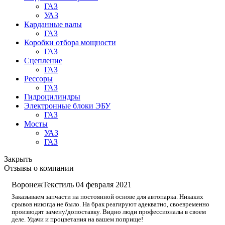
ГАЗ
УАЗ
Карданные валы
ГАЗ
Коробки отбора мощности
ГАЗ
Сцепление
ГАЗ
Рессоры
ГАЗ
Гидроцилиндры
Электронные блоки ЭБУ
ГАЗ
Мосты
УАЗ
ГАЗ
Закрыть
Отзывы о компании
ВоронежТекстиль
04 февраля 2021
Заказываем запчасти на постоянной основе для автопарка. Никаких
срывов никогда не было. На брак реагируют адекватно, своевременно
производят замену/допоставку. Видно люди профессионалы в своем
деле. Удачи и процветания на вашем поприще!