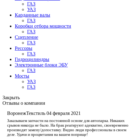
ГАЗ
УАЗ
Карданные валы
ГАЗ
Коробки отбора мощности
ГАЗ
Сцепление
ГАЗ
Рессоры
ГАЗ
Гидроцилиндры
Электронные блоки ЭБУ
ГАЗ
Мосты
УАЗ
ГАЗ
Закрыть
Отзывы о компании
ВоронежТекстиль
04 февраля 2021
Заказываем запчасти на постоянной основе для автопарка. Никаких
срывов никогда не было. На брак реагируют адекватно, своевременно
производят замену/допоставку. Видно люди профессионалы в своем
деле. Удачи и процветания на вашем поприще!