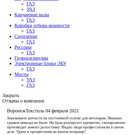
ГАЗ
УАЗ
Карданные валы
ГАЗ
Коробки отбора мощности
ГАЗ
Сцепление
ГАЗ
Рессоры
ГАЗ
Гидроцилиндры
Электронные блоки ЭБУ
ГАЗ
Мосты
УАЗ
ГАЗ
Закрыть
Отзывы о компании
ВоронежТекстиль
04 февраля 2021
Заказываем запчасти на постоянной основе для автопарка. Никаких
срывов никогда не было. На брак реагируют адекватно, своевременно
производят замену/допоставку. Видно люди профессионалы в своем
деле. Удачи и процветания на вашем поприще!