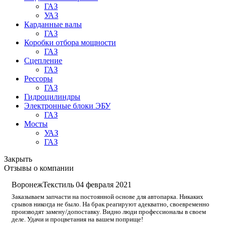
ГАЗ
УАЗ
Карданные валы
ГАЗ
Коробки отбора мощности
ГАЗ
Сцепление
ГАЗ
Рессоры
ГАЗ
Гидроцилиндры
Электронные блоки ЭБУ
ГАЗ
Мосты
УАЗ
ГАЗ
Закрыть
Отзывы о компании
ВоронежТекстиль
04 февраля 2021
Заказываем запчасти на постоянной основе для автопарка. Никаких
срывов никогда не было. На брак реагируют адекватно, своевременно
производят замену/допоставку. Видно люди профессионалы в своем
деле. Удачи и процветания на вашем поприще!