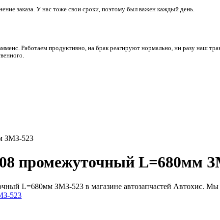
ние заказа. У нас тоже свои сроки, поэтому был важен каждый день.
амменс. Работаем продуктивно, на брак реагируют нормально, ни разу наш тра
венного.
м ЗМЗ-523
3308 промежуточный L=680мм З
очный L=680мм ЗМЗ-523 в магазине автозапчастей Автохис. Мы 