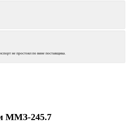
нспорт не простоял по вине поставщика.
мм ММЗ-245.7