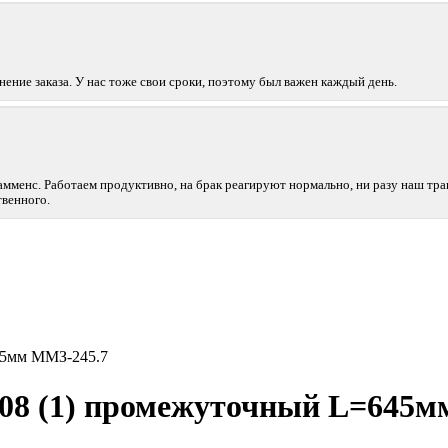
ние заказа. У нас тоже свои сроки, поэтому был важен каждый день.
амменс. Работаем продуктивно, на брак реагируют нормально, ни разу наш тра
венного.
645мм ММЗ-245.7
308 (1) промежуточный L=645