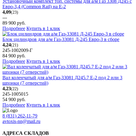
Установочный комплект топ. системы для а/м Газ 3308 Д245 с
Евро-3,4 (Common Rail) на Е-2
4,09
(23)
---
89 900
руб.
Подробнее
Купить в 1 клик
Блок цилиндров для а/м Газ-33081 Д-245 Евро-3 в сборе
4,24
(21)
245-1002009-Г
84 900
руб.
Подробнее
Купить в 1 клик
Вал коленчатый для а/м Газ-33081 Д245.7 Е-2 под 2 или 3
шпонки (7 отверстий)
4,23
(22)
245-1005015
54 900
руб.
Подробнее
Купить в 1 клик
8 (831) 262-11-79
avtoxis-nn@mail.ru
АДРЕСА СКЛАДОВ