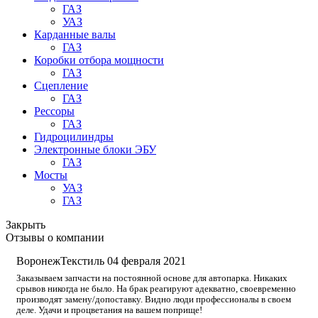
ГАЗ
УАЗ
Карданные валы
ГАЗ
Коробки отбора мощности
ГАЗ
Сцепление
ГАЗ
Рессоры
ГАЗ
Гидроцилиндры
Электронные блоки ЭБУ
ГАЗ
Мосты
УАЗ
ГАЗ
Закрыть
Отзывы о компании
ВоронежТекстиль
04 февраля 2021
Заказываем запчасти на постоянной основе для автопарка. Никаких
срывов никогда не было. На брак реагируют адекватно, своевременно
производят замену/допоставку. Видно люди профессионалы в своем
деле. Удачи и процветания на вашем поприще!