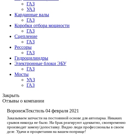
ГАЗ
УАЗ
Карданные валы
ГАЗ
Коробки отбора мощности
ГАЗ
Сцепление
ГАЗ
Рессоры
ГАЗ
Гидроцилиндры
Электронные блоки ЭБУ
ГАЗ
Мосты
УАЗ
ГАЗ
Закрыть
Отзывы о компании
ВоронежТекстиль
04 февраля 2021
Заказываем запчасти на постоянной основе для автопарка. Никаких
срывов никогда не было. На брак реагируют адекватно, своевременно
производят замену/допоставку. Видно люди профессионалы в своем
деле. Удачи и процветания на вашем поприще!