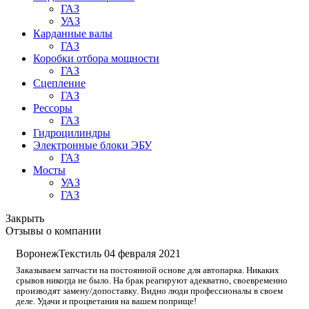
ГАЗ
УАЗ
Карданные валы
ГАЗ
Коробки отбора мощности
ГАЗ
Сцепление
ГАЗ
Рессоры
ГАЗ
Гидроцилиндры
Электронные блоки ЭБУ
ГАЗ
Мосты
УАЗ
ГАЗ
Закрыть
Отзывы о компании
ВоронежТекстиль
04 февраля 2021
Заказываем запчасти на постоянной основе для автопарка. Никаких
срывов никогда не было. На брак реагируют адекватно, своевременно
производят замену/допоставку. Видно люди профессионалы в своем
деле. Удачи и процветания на вашем поприще!