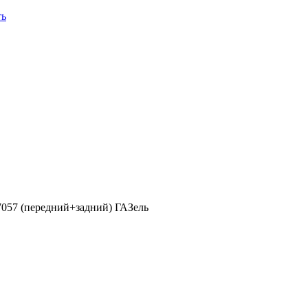
ть
27057 (передний+задний) ГАЗель