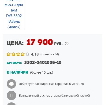
4.6
Мы
на
Я
.Маркете
17 900
Цена:
i
руб.
4.6
4,18
(оценок - 34)
Мы
3302-2401005-10
АРТИКУЛ:
на
(более 15 шт.)
В НАЛИЧИИ
O
zon
Действует расширенная гарантия 6 месяцев
Безналичный расчет, оплата банковской картой