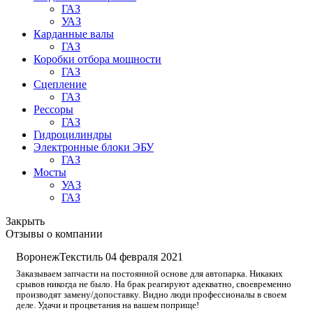
ГАЗ
УАЗ
Карданные валы
ГАЗ
Коробки отбора мощности
ГАЗ
Сцепление
ГАЗ
Рессоры
ГАЗ
Гидроцилиндры
Электронные блоки ЭБУ
ГАЗ
Мосты
УАЗ
ГАЗ
Закрыть
Отзывы о компании
ВоронежТекстиль
04 февраля 2021
Заказываем запчасти на постоянной основе для автопарка. Никаких
срывов никогда не было. На брак реагируют адекватно, своевременно
производят замену/допоставку. Видно люди профессионалы в своем
деле. Удачи и процветания на вашем поприще!