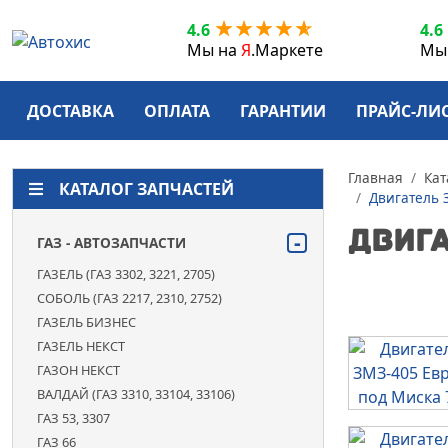
4.6
4.6
ЗАКРЫТЬ
Мы на
Я
.Маркете
Мы
ДОСТАВКА
ДОСТАВКА
ОПЛАТА
ГАРАНТИИ
ПРАЙС-ЛИ
ОПЛАТА
ГАРАНТИИ
Главная
Кат
КАТАЛОГ ЗАПЧАСТЕЙ
КАК
Двигатель 
ЗАКАЗАТЬ
ДВИГА
ГАЗ - АВТОЗАПЧАСТИ
ПРАЙС-
ГАЗЕЛЬ (ГАЗ 3302, 3221, 2705)
ЛИСТ
СОБОЛЬ (ГАЗ 2217, 2310, 2752)
ГАЗЕЛЬ БИЗНЕС
ДОКУМЕНТЫ
ГАЗЕЛЬ НЕКСТ
О
ГАЗОН НЕКСТ
КОМПАНИИ
ВАЛДАЙ (ГАЗ 3310, 33104, 33106)
ГАЗ 53, 3307
КОНТАКТЫ
ГАЗ 66