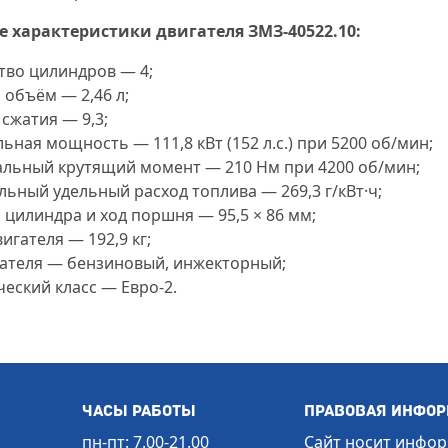
е характеристики двигателя ЗМЗ-40522.10:
тво цилиндров — 4;
 объём — 2,46 л;
сжатия — 9,3;
ная мощность — 111,8 кВт (152 л.с.) при 5200 об/мин;
льный крутящий момент — 210 Нм при 4200 об/мин;
ьный удельный расход топлива — 269,3 г/кВт·ч;
 цилиндра и ход поршня — 95,5 × 86 мм;
игателя — 192,9 кг;
гателя — бензиновый, инжекторный;
еский класс — Евро-2.
Часы работы
Правовая инфо
пн-пт: 7.00-21.00
Сайт носит инфо