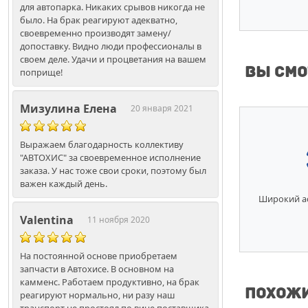
для автопарка. Никаких срывов никогда не
было. На брак реагируют адекватно,
своевременно производят замену/
допоставку. Видно люди профессионалы в
своем деле. Удачи и процветания на вашем
Вы смо
поприще!
Мизулина Елена
20 января 2021
Выражаем благодарность коллективу
"АВТОХИС" за своевременное исполнение
заказа. У нас тоже свои сроки, поэтому был
важен каждый день.
Широкий а
Valentina
11 ноября 2020
На постоянной основе приобретаем
запчасти в Автохисе. В основном на
камменс. Работаем продуктивно, на брак
Похожие
реагируют нормально, ни разу наш
транспорт не простоял по вине поставщика.