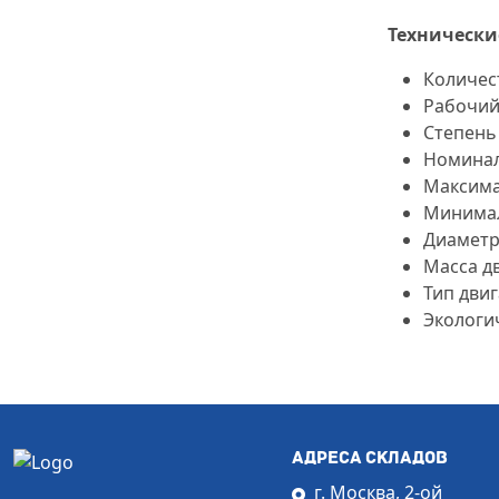
Технически
Количес
Рабочий
Степень 
Номиналь
Максима
Минимал
Диаметр
Масса дв
Тип дви
Экологич
АДРЕСА СКЛАДОВ
г. Москва, 2-ой