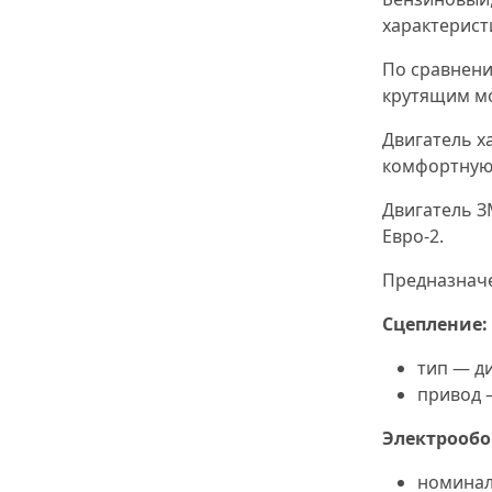
характерист
По сравнени
крутящим мо
Двигатель х
комфортную 
Двигатель З
Евро-2.
Предназначе
Сцепление:
тип — д
привод 
Электрообо
номинал