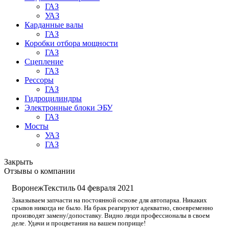
ГАЗ
УАЗ
Карданные валы
ГАЗ
Коробки отбора мощности
ГАЗ
Сцепление
ГАЗ
Рессоры
ГАЗ
Гидроцилиндры
Электронные блоки ЭБУ
ГАЗ
Мосты
УАЗ
ГАЗ
Закрыть
Отзывы о компании
ВоронежТекстиль
04 февраля 2021
Заказываем запчасти на постоянной основе для автопарка. Никаких
срывов никогда не было. На брак реагируют адекватно, своевременно
производят замену/допоставку. Видно люди профессионалы в своем
деле. Удачи и процветания на вашем поприще!