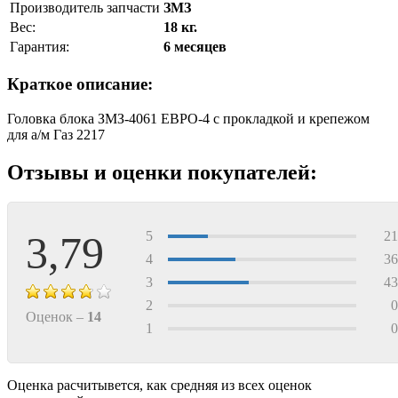
Производитель запчасти
ЗМЗ
Вес:
18 кг.
Гарантия:
6 месяцев
Краткое описание:
Головка блока ЗМЗ-4061 ЕВРО-4 с прокладкой и крепежом
для а/м Газ 2217
Отзывы и оценки покупателей:
3,79
5
2
4
3
3
4
2
Оценок –
14
1
Оценка расчитывется, как средняя из всех оценок