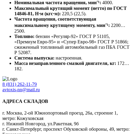
Номинальная частота вращения, мин⁻¹:
4000.
Максимальный крутящий момент (нетто) по ГОСТ
14846-81, Н·м (кгс·м):
220,5 (22,5).
Частота вращения, соответствующая
максимальному крутящему моменту, мин⁻¹:
2200…
2500.
Топливо:
бензин «Регуляр-92» ГОСТ Р 51105,
«Премиум Евро-95» и «Супер Евро-98» ГОСТ Р 51866;
сжиженный топливный автомобильный газ ПБА ГОСТ
Р 52087.
Система выпуска:
настроенная.
Масса незаправленного смазкой двигателя, кг:
172…
182.
8 (831) 262-11-79
avtoxis-nn@mail.ru
АДРЕСА СКЛАДОВ
г. Москва, 2-ой Южнопортовый проезд, 26а, строение 1,
метро: Кожуховская
г. Нижний Новгород, ул.Ракетная, 9б
г. Санкт-Петербург, проспект Обуховской обороны, 49, метро: