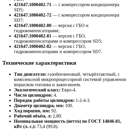
421647.1000402-71
— с компрессором кондиционера
SD5;
421647.1000402-72
— с компрессором кондиционера
SD7;
421647.1000402-80
— версия с ГБО и
гидрокомпенсаторами;
421647.1000402-81
— версия с ГБО,
гидрокомпенсаторами и компрессором SD5;
421647.1000402-82
— версия с ГБО,
гидрокомпенсаторами и компрессором SD7.
Технические характеристики
Тип двигателя:
газобензиновый, четырёхтактный, с
комплексной микропроцессорной системой управления
впрыском топлива и зажиганием.
Экологический класс:
Евро-4.
Число цилиндров:
4.
Порядок работы цилиндров:
1-2-4-3.
Диаметр цилиндра, мм:
100.
Ход поршня, мм:
92.
Рабочий объём, л:
2,89.
Номинальная мощность (нетто) по ГОСТ 14846-81,
кВт (л. с.):
73,4 (99,8).