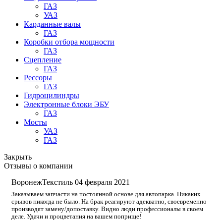
ГАЗ
УАЗ
Карданные валы
ГАЗ
Коробки отбора мощности
ГАЗ
Сцепление
ГАЗ
Рессоры
ГАЗ
Гидроцилиндры
Электронные блоки ЭБУ
ГАЗ
Мосты
УАЗ
ГАЗ
Закрыть
Отзывы о компании
ВоронежТекстиль
04 февраля 2021
Заказываем запчасти на постоянной основе для автопарка. Никаких
срывов никогда не было. На брак реагируют адекватно, своевременно
производят замену/допоставку. Видно люди профессионалы в своем
деле. Удачи и процветания на вашем поприще!